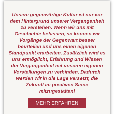
Geschichts- und Kulturverein
Geschichts- und Kulturverein
Geschichts- und Kulturverein
Köngen e.V.
Köngen e.V.
Köngen e.V.
Unsere gegenwärtige Kultur ist nur vor
dem Hintergrund unserer Vergangenheit
zu verstehen. Wenn wir uns mit
Geschichte befassen, so können wir
Vorgänge der Gegenwart besser
beurteilen und uns einen eigenen
Standpunkt erarbeiten. Zusätzlich wird es
uns ermöglicht, Erfahrung und Wissen
der Vergangenheit mit unseren eigenen
Vorstellungen zu verbinden. Dadurch
werden wir in die Lage versetzt, die
Zukunft im positiven Sinne
mitzugestalten!
MEHR ERFAHREN