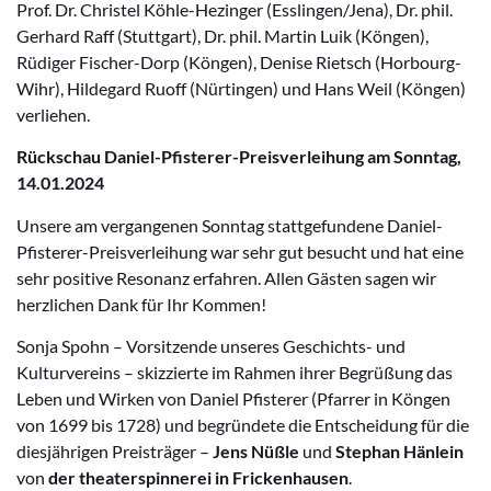
Prof. Dr. Christel Köhle-Hezinger (Esslingen/Jena), Dr. phil.
Gerhard Raff (Stuttgart), Dr. phil. Martin Luik (Köngen),
Rüdiger Fischer-Dorp (Köngen), Denise Rietsch (Horbourg-
Wihr), Hildegard Ruoff (Nürtingen) und Hans Weil (Köngen)
verliehen.
Rückschau Daniel-Pfisterer-Preisverleihung am Sonntag,
14.01.2024
Unsere am vergangenen Sonntag stattgefundene Daniel-
Pfisterer-Preisverleihung war sehr gut besucht und hat eine
sehr positive Resonanz erfahren. Allen Gästen sagen wir
herzlichen Dank für Ihr Kommen!
Sonja Spohn – Vorsitzende unseres Geschichts- und
Kulturvereins – skizzierte im Rahmen ihrer Begrüßung das
Leben und Wirken von Daniel Pfisterer (Pfarrer in Köngen
von 1699 bis 1728) und begründete die Entscheidung für die
diesjährigen Preisträger –
Jens Nüßle
und
Stephan Hänlein
von
der theaterspinnerei in Frickenhausen
.