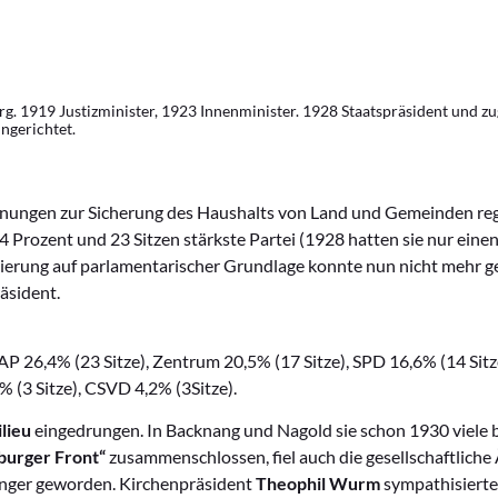
g. 1919 Justizminister, 1923 Innenminister. 1928 Staatspräsident und z
ngerichtet.
ungen zur Sicherung des Haushalts von Land und Gemeinden reg
4 Prozent und 23 Sitzen stärkste Partei (1928 hatten sie nur ein
egierung auf parlamentarischer Grundlage konnte nun nicht mehr ge
äsident.
 26,4% (23 Sitze), Zentrum 20,5% (17 Sitze), SPD 16,6% (14 Sitz
% (3 Sitze), CSVD 4,2% (3Sitze).
lieu
eingedrungen. In Backnang und Nagold sie schon 1930 viele 
burger Front“
zusammenschlossen, fiel auch die gesellschaftlich
nger geworden. Kirchenpräsident
Theophil Wurm
sympathisierte 