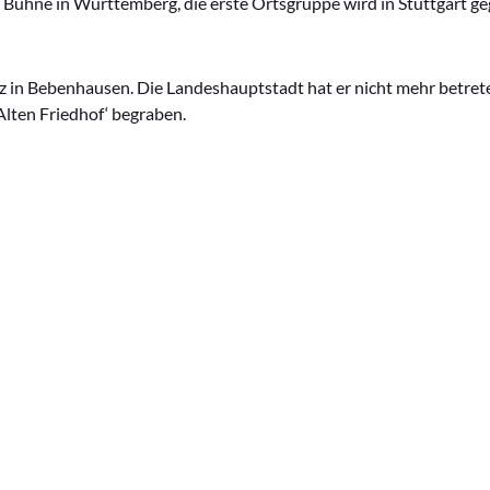
n Bühne in Württemberg, die erste Ortsgruppe wird in Stuttgart g
 in Bebenhausen. Die Landeshauptstadt hat er nicht mehr betret
Alten Friedhof‘ begraben.