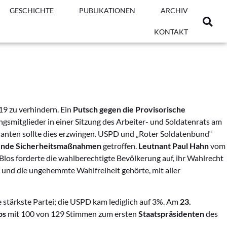
GESCHICHTE
PUBLIKATIONEN
ARCHIV
KONTAKT
19 zu verhindern. Ein
Putsch gegen die Provisorische
smitglieder in einer Sitzung des Arbeiter- und Soldatenrats am
ranten sollte dies erzwingen. USPD und „Roter Soldatenbund“
ende Sicherheitsmaßnahmen
getroffen.
Leutnant Paul Hahn
vom
 Blos forderte die wahlberechtigte Bevölkerung auf, ihr Wahlrecht
 und die ungehemmte Wahlfreiheit gehörte, mit aller
stärkste Partei; die USPD kam lediglich auf 3%. Am
23.
os
mit 100 von 129 Stimmen zum ersten
Staatspräsidenten
des