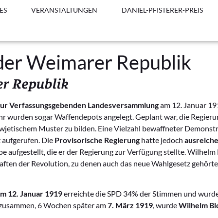
ES
VERANSTALTUNGEN
DANIEL-PFISTERER-PREIS
 der Weimarer Republik
er Republik
ur Verfassungsgebenden Landesversammlung
am 12. Januar 19
 wurden sogar Waffendepots angelegt. Geplant war, die Regierung
owjetischem Muster zu bilden. Eine Vielzahl bewaffneter Demonst
 aufgerufen. Die
Provisorische Regierung
hatte jedoch
ausreich
 aufgestellt, die er der Regierung zur Verfügung stellte. Wilhelm
aften der Revolution, zu denen auch das neue Wahlgesetz gehörte
m 12. Januar 1919
erreichte die SPD 34% der Stimmen und wurde 
g zusammen, 6 Wochen später am
7. März 1919
, wurde
Wilhelm Bl