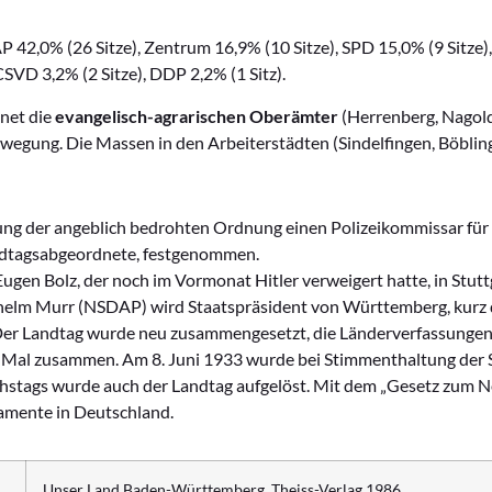
 42,0% (26 Sitze), Zentrum 16,9% (10 Sitze), SPD 15,0% (9 Sitze)
SVD 3,2% (2 Sitze), DDP 2,2% (1 Sitz).
net die
evangelisch-agrarischen Oberämter
(Herrenberg, Nagold
wegung. Die Massen in den Arbeiterstädten (Sindelfingen, Böbli
tung der angeblich bedrohten Ordnung einen Polizeikommissar fü
dtagsabgeordnete, festgenommen.
ugen Bolz, der noch im Vormonat Hitler verweigert hatte, in Stutt
lhelm Murr (NSDAP) wird Staatspräsident von Württemberg, kurz 
Der Landtag wurde neu zusammengesetzt, die Länderverfassungen 
es Mal zusammen. Am 8. Juni 1933 wurde bei Stimmenthaltung der
chstags wurde auch der Landtag aufgelöst. Mit dem „Gesetz zum 
lamente in Deutschland.
Unser Land Baden-Württemberg. Theiss-Verlag 1986.