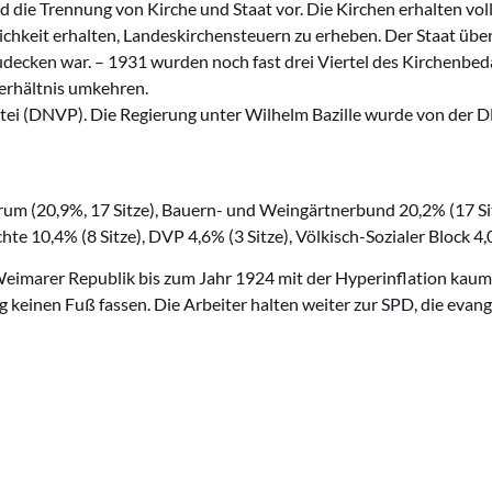
 die Trennung von Kirche und Staat vor. Die Kirchen erhalten vo
chkeit erhalten, Landeskirchensteuern zu erheben. Der Staat üb
ecken war. – 1931 wurden noch fast drei Viertel des Kirchenbedar
Verhältnis umkehren.
tei (DNVP). Die Regierung unter Wilhelm Bazille wurde von der 
um (20,9%, 17 Sitze), Bauern- und Weingärtnerbund 20,2% (17 Sit
te 10,4% (8 Sitze), DVP 4,6% (3 Sitze), Völkisch-Sozialer Block 4,0
 Weimarer Republik bis zum Jahr 1924 mit der Hyperinflation kaum
ng keinen Fuß fassen. Die Arbeiter halten weiter zur SPD, die e