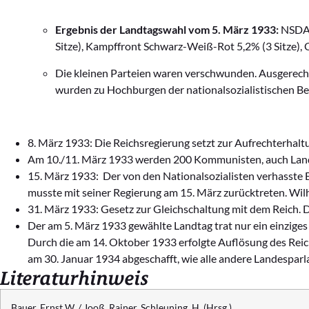
Ergebnis der Landtagswahl vom 5. März 1933:
NSDAP
Sitze), Kampffront Schwarz-Weiß-Rot 5,2% (3 Sitze), C
Die kleinen Parteien waren verschwunden. Ausgerech
wurden zu Hochburgen der nationalsozialistischen Be
8. März 1933: Die Reichsregierung setzt zur Aufrechterhal
Am 10./11. März 1933 werden 200 Kommunisten, auch Lan
15. März 1933: Der von den Nationalsozialisten verhasste E
musste mit seiner Regierung am 15. März zurücktreten. Wi
31. März 1933: Gesetz zur Gleichschaltung mit dem Reich. 
Der am 5. März 1933 gewählte Landtag trat nur ein einzig
Durch die am 14. Oktober 1933 erfolgte Auflösung des Rei
am 30. Januar 1934 abgeschafft, wie alle andere Landespar
Literaturhinweis
Bauer, Ernst W. / Jooß, Rainer, Schleuning, H. (Hrsg.)